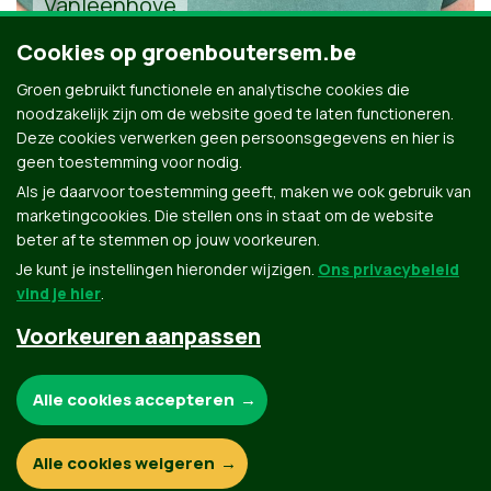
Vanleenhove
Cookies op groenboutersem.be
Groen gebruikt functionele en analytische cookies die
noodzakelijk zijn om de website goed te laten functioneren.
Deze cookies verwerken geen persoonsgegevens en hier is
geen toestemming voor nodig.
Alle kandidaten uit Boutersem
Als je daarvoor toestemming geeft, maken we ook gebruik van
marketingcookies. Die stellen ons in staat om de website
beter af te stemmen op jouw voorkeuren.
Je kunt je instellingen hieronder wijzigen.
Ons privacybeleid
vind je hier
.
Voorkeuren aanpassen
Groen.be
Noodzakelijke cookies:
Alle cookies accepteren
Contact
Privacybeleid
Functionele en analytische cookies:
Alle cookies weigeren
© Copyright Groen 2026 | Gemaakt met
NationBuilder
| Gebouwd door
Tectonica