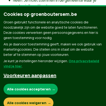
Neen. Je moet stemmen in de gemeente waar je
gedomicilieerd bent.
Cookies op groenboutersem.be
Ik ben Belg maar woon in het buitenland. Kan ik toch
een stem uitbrengen?
Groen gebruikt functionele en analytische cookies die
noodzakelijk zijn om de website goed te laten functioneren.
Neen. Je moet gedomicilieerd zijn in een Belgische
Deze cookies verwerken geen persoonsgegevens en hier is
gemeente om hier te kunnen stemmen.
geen toestemming voor nodig.
Als je daarvoor toestemming geeft, maken we ook gebruik van
marketingcookies. Die stellen ons in staat om de website
beter af te stemmen op jouw voorkeuren.
Je kunt je instellingen hieronder wijzigen.
Ons privacybeleid
vind je hier
.
Voorkeuren aanpassen
Groen.be
Noodzakelijke cookies:
Alle cookies accepteren
Contact
Privacybeleid
Functionele en analytische cookies:
Alle cookies weigeren