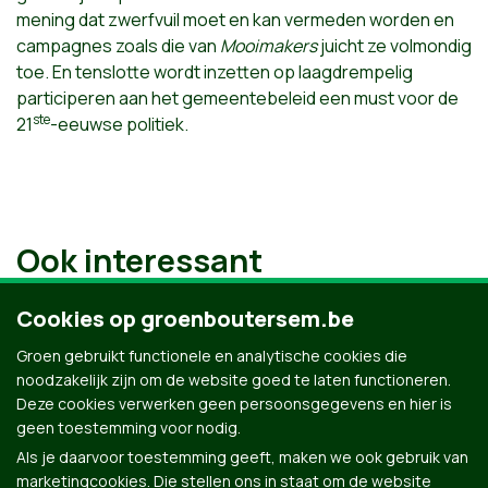
mening dat zwerfvuil moet en kan vermeden worden en
campagnes zoals die van
Mooimakers
juicht ze volmondig
toe. En tenslotte wordt inzetten op laagdrempelig
participeren aan het gemeentebeleid een must voor de
ste
21
-eeuwse politiek.
Ook interessant
Cookies op groenboutersem.be
Groen gebruikt functionele en analytische cookies die
noodzakelijk zijn om de website goed te laten functioneren.
Deze cookies verwerken geen persoonsgegevens en hier is
geen toestemming voor nodig.
Als je daarvoor toestemming geeft, maken we ook gebruik van
marketingcookies. Die stellen ons in staat om de website